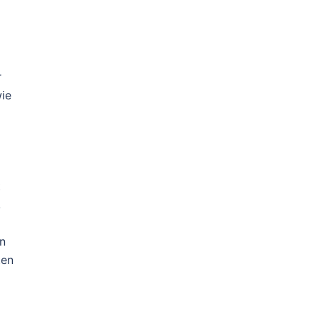
r
ie
t
,
n
ten